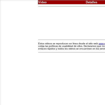
Video
Detalles
Estos videos se reproducen en linea desde el sitio web
www.
cobija las políticas de usabilidad de ellos. Declaramos que
enlaces rápidos y todos los videos se encuentran en los serv