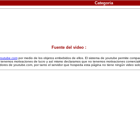
Categoria
Fuente del video :
youtube.com
por medio de los objetos embebidos de ellos. El sistema de youtube permite compartir
 no tenemos motivaciones de lucro y así mismo declaramos que no tenemos motivaciones comercial
idores de youtube.com, por tanto el servidor que hospeda esta página no tiene ningún video solo