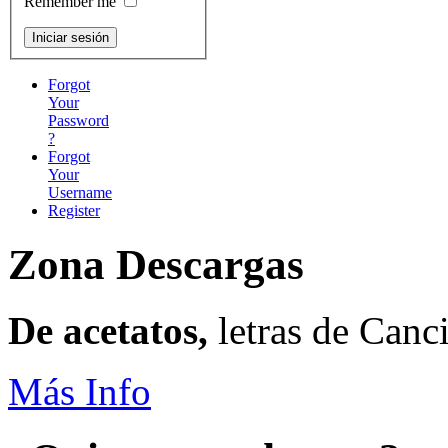
Remember me
Forgot
Your
Password
?
Forgot
Your
Username
Register
Zona Descargas
De acetatos,
letras de Canc
Más Info