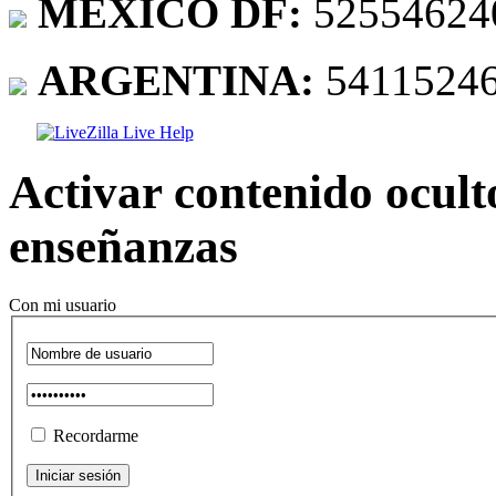
MEXICO DF:
52554624
ARGENTINA:
5411524
Activar contenido ocult
enseñanzas
Con mi usuario
Recordarme