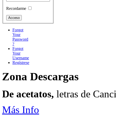
Recordarme
Forgot
Your
Password
?
Forgot
Your
Username
Regístrese
Zona Descargas
De acetatos,
letras de Canc
Más Info